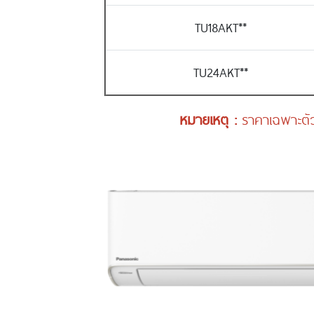
TU18AKT**
TU24AKT**
หมายเหตุ :
ราคาเฉพาะตัว