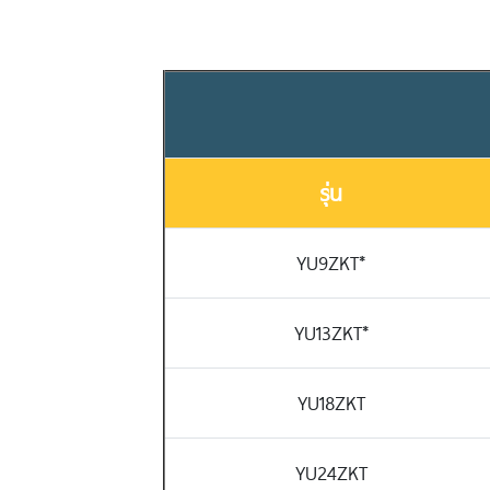
รุ่น
YU9ZKT*
YU13ZKT*
YU18ZKT
YU24ZKT