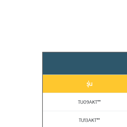
รุ่น
TU09AKT**
TU13AKT**