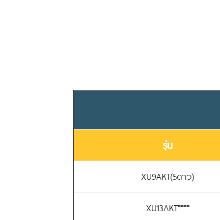
รุ่น
XU9AKT(5ดาว)
XU13AKT****