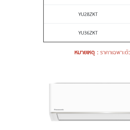
YU28ZKT
YU36ZKT
หมายเหตุ :
ราคาเฉพาะตัว